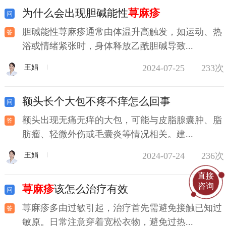
为什么会出现胆碱能性
荨麻疹
胆碱能性荨麻疹通常由体温升高触发，如运动、热
浴或情绪紧张时，身体释放乙酰胆碱导致...
2024-07-25
233次
王娟
额头长个大包不疼不痒怎么回事
额头出现无痛无痒的大包，可能与皮脂腺囊肿、脂
肪瘤、轻微外伤或毛囊炎等情况相关。建...
2024-07-24
236次
王娟
直接
咨询
荨麻疹
该怎么治疗有效
荨麻疹多由过敏引起，治疗首先需避免接触已知过
敏原。日常注意穿着宽松衣物，避免过热...