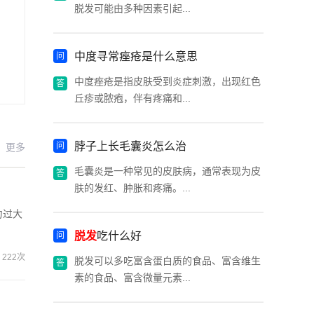
脱发可能由多种因素引起...
中度寻常痤疮是什么意思
中度痤疮是指皮肤受到炎症刺激，出现红色
丘疹或脓疱，伴有疼痛和...
脖子上长毛囊炎怎么治
更多
毛囊炎是一种常见的皮肤病，通常表现为皮
肤的发红、肿胀和疼痛。...
力过大
脱发
吃什么好
222次
脱发可以多吃富含蛋白质的食品、富含维生
素的食品、富含微量元素...